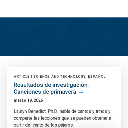
Skip
Skip
to
to
main
main
site
content
navigation
True North
ARTICLE |
SCIENCE AND TECHNOLOGY, ESPAÑOL
Resultados de investigación:
Canciones de primavera
marzo 19, 2026
Lauryn Benedict, Ph.D., habla de cantos y trinos y
comparte las lecciones que se pueden obtener a
partir del canto de los pájaros.