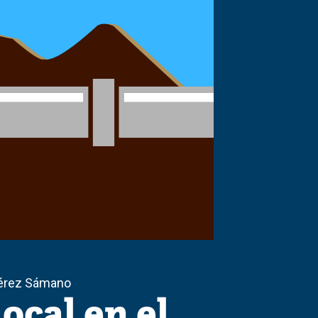
 Pérez Sámano
ocal en el