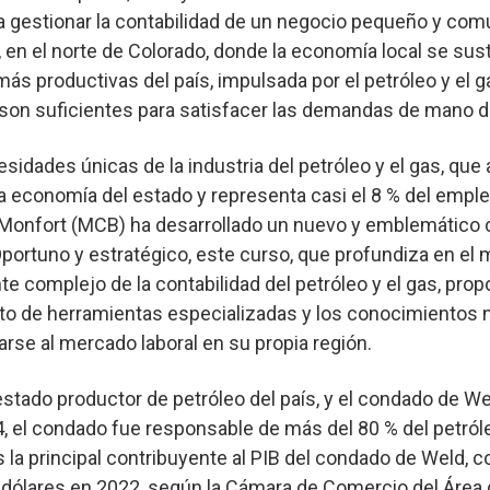
a gestionar la contabilidad de un negocio pequeño y comú
 en el norte de Colorado, donde la economía local se sus
ás productivas del país, impulsada por el petróleo y el g
son suficientes para satisfacer las demandas de mano d
idades únicas de la industria del petróleo y el gas, que
la economía del estado y representa casi el 8 % del empleo
Monfort (MCB) ha desarrollado un nuevo y emblemático 
 Oportuno y estratégico, este curso, que profundiza en e
e complejo de la contabilidad del petróleo y el gas, prop
to de herramientas especializadas y los conocimientos 
arse al mercado laboral en su propia región.
estado productor de petróleo del país, y el condado de Wel
, el condado fue responsable de más del 80 % del petróle
s la principal contribuyente al PIB del condado de Weld, 
 dólares en 2022, según la Cámara de Comercio del Área d