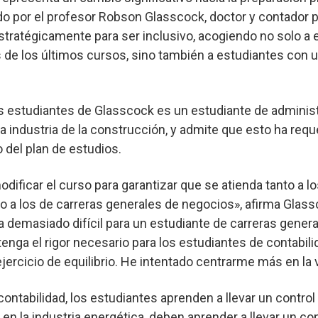
do por el profesor Robson Glasscock, doctor y contador pú
tratégicamente para ser inclusivo, acogiendo no solo a 
s de los últimos cursos, sino también a estudiantes con u
os estudiantes de Glasscock es un estudiante de admini
la industria de la construcción, y admite que esto ha req
 del plan de estudios.
odificar el curso para garantizar que se atienda tanto a l
 a los de carreras generales de negocios», afirma Glassc
 demasiado difícil para un estudiante de carreras gener
nga el rigor necesario para los estudiantes de contabili
jercicio de equilibrio. He intentado centrarme más en la v
contabilidad, los estudiantes aprenden a llevar un control
 en la industria energética, deben aprender a llevar un co