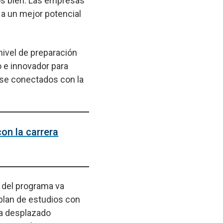
os bien. Las empresas
 a un mejor potencial
nivel de preparación
 e innovador para
rse conectados con la
n la carrera
n del programa va
plan de estudios con
ha desplazado