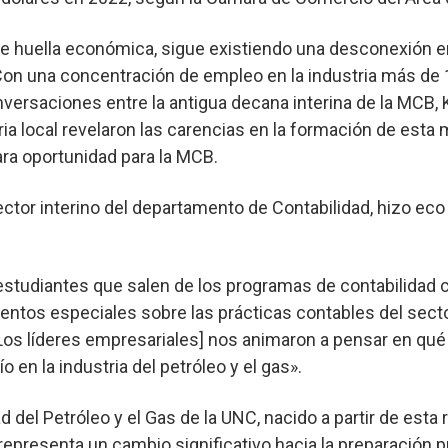
 huella económica, sigue existiendo una desconexión ent
Con una concentración de empleo en la industria más de 1
nversaciones entre la antigua decana interina de la MCB, K
tria local revelaron las carencias en la formación de esta
ara oportunidad para la MCB.
irector interino del departamento de Contabilidad, hizo ec
studiantes que salen de los programas de contabilidad c
ntos especiales sobre las prácticas contables del sector
«[Los líderes empresariales] nos animaron a pensar en q
o en la industria del petróleo y el gas».
d del Petróleo y el Gas de la UNC, nacido a partir de esta
, representa un cambio significativo hacia la preparación 