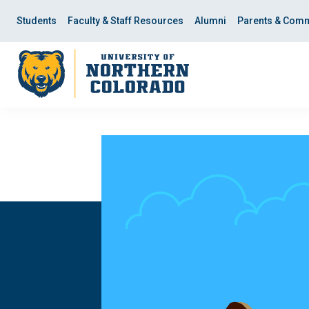
Skip
Skip
to
to
Students
Faculty & Staff Resources
Alumni
Parents & Comm
main
main
site
content
navigation