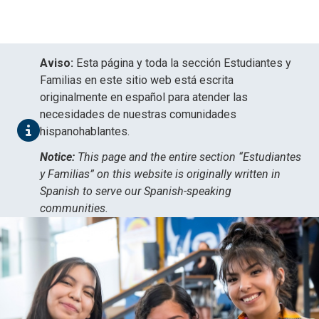
Skip
Skip
to
to
main
main
site
content
navigation
Aviso:
Esta página y toda la sección Estudiantes y
Familias en este sitio web está escrita
originalmente en español para atender las
necesidades de nuestras comunidades
hispanohablantes.
Notice:
This page and the entire section “Estudiantes
y Familias” on this website is originally written in
Spanish to serve our Spanish-speaking
communities.