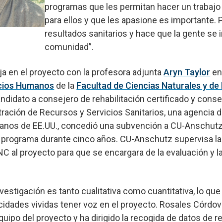
programas que les permitan hacer un trabajo 
para ellos y que les apasione es importante.
resultados sanitarios y hace que la gente se 
comunidad”.
a en el proyecto con la profesora adjunta
Aryn Taylor
en
icios Humanos
de la
Facultad de Ciencias Naturales y de 
andidato a consejero de rehabilitación certificado y cons
tración de Recursos y Servicios Sanitarios, una agencia
manos de EE.UU., concedió una subvención a CU-Anschut
el programa durante cinco años. CU-Anschutz supervisa l
NC al proyecto para que se encargara de la evaluación y la
nvestigación es tanto cualitativa como cuantitativa, lo que
idades vividas tener voz en el proyecto. Rosales Córdov
uipo del proyecto y ha dirigido la recogida de datos de r