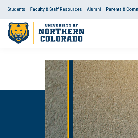
Skip
Skip
to
to
Students
Faculty & Staff Resources
Alumni
Parents & Comm
main
main
site
content
navigation