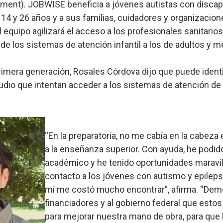
ent). JOBWISE beneficia a jóvenes autistas con discapa
e 14 y 26 años y a sus familias, cuidadores y organizacio
el equipo agilizará el acceso a los profesionales sanitari
 de los sistemas de atención infantil a los de adultos y m
imera generación, Rosales Córdova dijo que puede identi
tudio que intentan acceder a los sistemas de atención de
“En la preparatoria, no me cabía en la cabeza
a la enseñanza superior. Con ayuda, he podid
académico y he tenido oportunidades maravil
contacto a los jóvenes con autismo y epileps
mí me costó mucho encontrar”, afirma. “Demo
financiadores y al gobierno federal que esto
para mejorar nuestra mano de obra, para que l