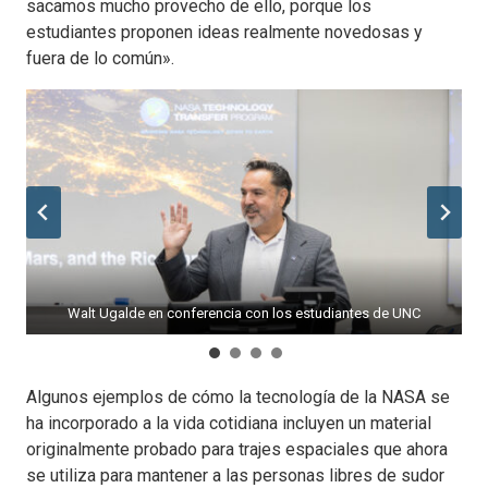
sacamos mucho provecho de ello, porque los
estudiantes proponen ideas realmente novedosas y
fuera de lo común».
De izquierda a derecha, el presidente Andy Feinstein, Walt Ugalde
Walt Ugalde en conferencia con los estudiantes de UNC
y el decano de la facultad de negocios MCB Steve Elias
Walt Ugalde hablando con los estudiantes de UNC
Walt Ugalde en charla con los estudiantes de UNC
Algunos ejemplos de cómo la tecnología de la NASA se
ha incorporado a la vida cotidiana incluyen un material
originalmente probado para trajes espaciales que ahora
se utiliza para mantener a las personas libres de sudor