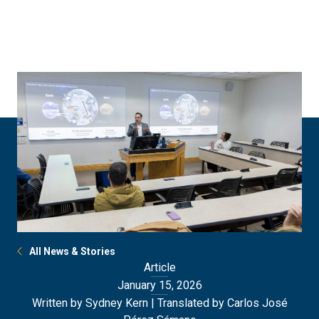
Skip
Skip
to
to
main
main
site
content
navigation
All News & Stories
Article
January 15, 2026
Written by Sydney Kern | Translated by Carlos José