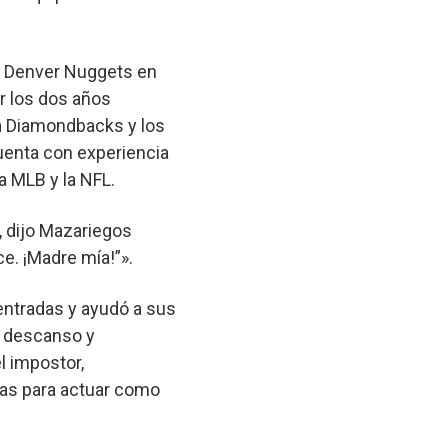
s Denver Nuggets en
ar los dos años
na Diamondbacks y los
uenta con experiencia
la MLB y la NFL.
, dijo Mazariegos
ce. ¡Madre mía!”».
entradas y ayudó a sus
l descanso y
l impostor,
cas para actuar como