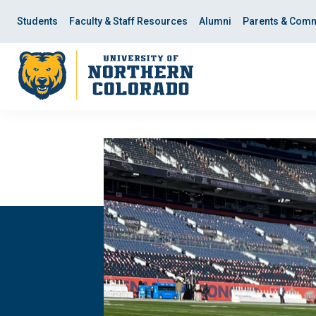
Skip
Skip
to
to
Students
Faculty & Staff Resources
Alumni
Parents & Comm
main
main
site
content
navigation