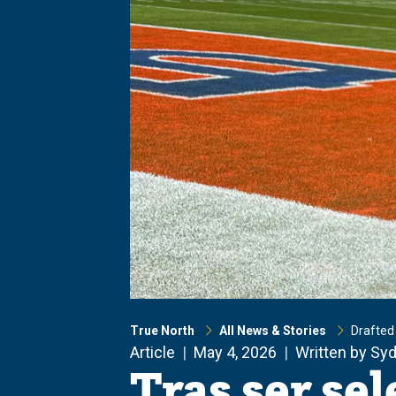
True North
All News & Stories
Drafted
Article
May 4, 2026
Written by Sy
Tras ser sel