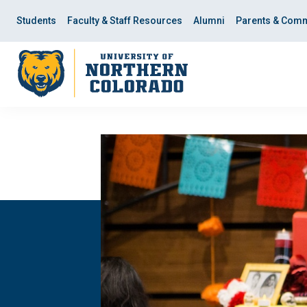
Skip
Skip
to
to
Students
Faculty & Staff Resources
Alumni
Parents & Comm
main
main
site
content
navigation