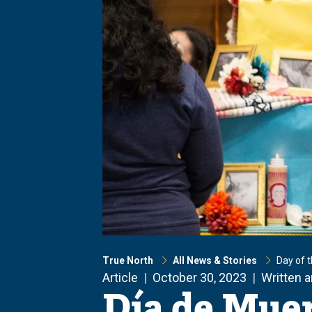
True North
All News & Stories
Day of 
Article
October 30, 2023
Written 
Día de Muer