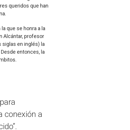
seres queridos que han
cana.
la que se honra a la
 Alcántar, profesor
siglas en inglés) la
. Desde entonces, la
ámbitos.
 para
a conexión a
cido”.