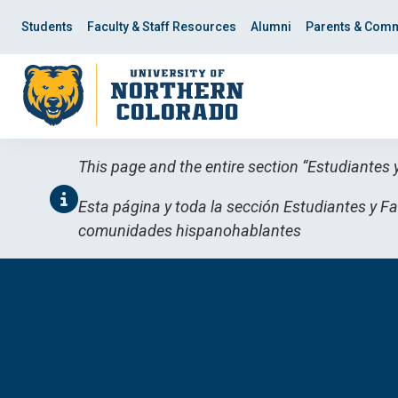
Skip
Skip
to
to
Students
Faculty & Staff Resources
Alumni
Parents & Comm
main
main
site
content
navigation
This page and the entire section “Estudiantes 
Esta página y toda la sección Estudiantes y Fa
comunidades hispanohablantes