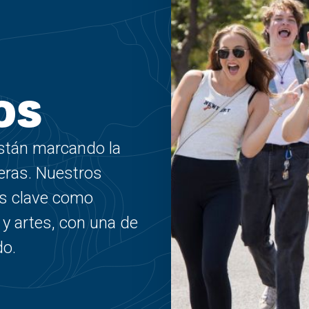
os
stán marcando la
eras. Nuestros
s clave como
 y artes, con una de
do.