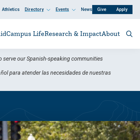
Athletics
Directory
Events
News
Give
Apply
Click
Click
to
to
open
open
id
Campus Life
Research & Impact
About
Ope
the
sear
pane
h to serve our Spanish-speaking communities
pañol para atender las necesidades de nuestras